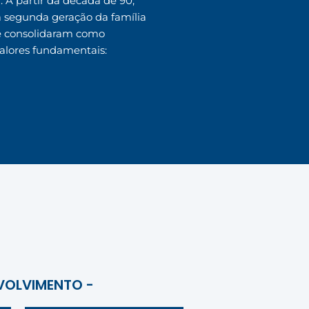
 A partir da década de 90,
a segunda geração da família
se consolidaram como
alores fundamentais:
VOLVIMENTO -