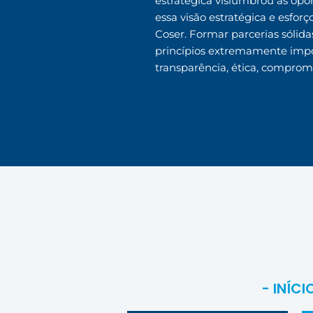
estratégica vislumbrou as opo
essa visão estratégica e esfo
Coser. Formar parcerias sóli
princípios extremamente impo
transparência, ética, comprom
- INÍCI