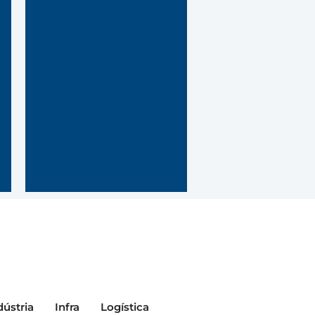
no
 da
or
 de
ção)
dústria
Infra
Logística