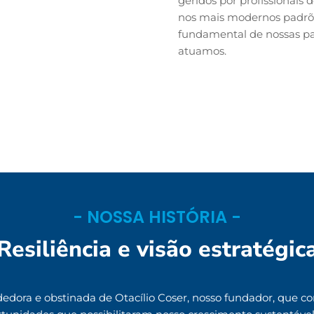
geridos por profissionais
nos mais modernos padrõe
fundamental de nossas p
atuamos.
- NOSSA HISTÓRIA -
Resiliência e visão estratégic
dora e obstinada de Otacílio Coser, nosso fundador, que com