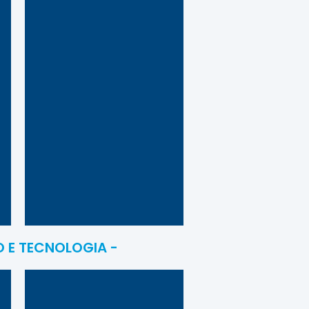
a,
ool.
es.
rtar
 84%
 da
EADI
ex
SA
po
or,
 E TECNOLOGIA -