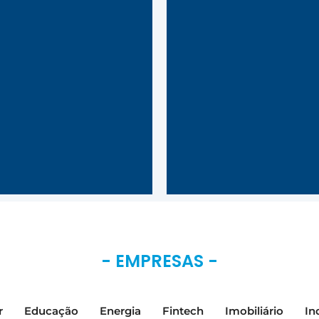
Concessão Rodoviária S/A
(Portugal). Expansão dos
negócios de energia, com a
aquisição das usinas eólicas
Inícios dos investimentos 
Pedra do Sal e Beberibe e da
setor de educação, através
PCH Areia Branca. Criação da
Red House, Square e Tut
Drausuisse, da TegUp e
Mundi. Venda da operação
digitalização da Coimex
comércio exterior (importa
Consórcios, com o lançamento
da CISA Trading.
do Mycon. Venda da
participação na concessionária
de rodovias ECO 101. Estratégia
do Grupo com foco em
negócios de inovação e
tecnologia.
- EMPRESAS -
r
Educação
Energia
Fintech
Imobiliário
In