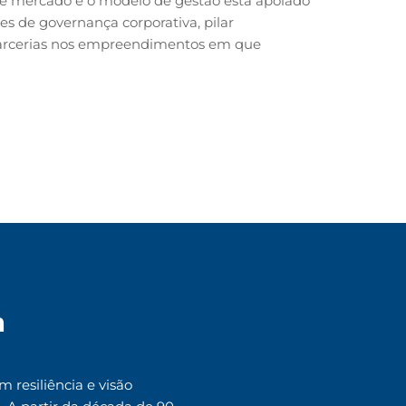
 de mercado e o modelo de gestão está apoiado
s de governança corporativa, pilar
arcerias nos empreendimentos em que
a
 resiliência e visão